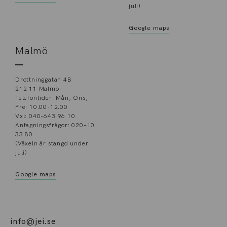
juli)
Google maps
Malmö
Drottninggatan 4B
212 11 Malmö
Telefontider: Mån, Ons,
Fre: 10.00-12.00
Vxl: 040-643 96 10
Antagningsfrågor: 020–10
33 80
(Växeln är stängd under
juli)
Google maps
info@jei.se