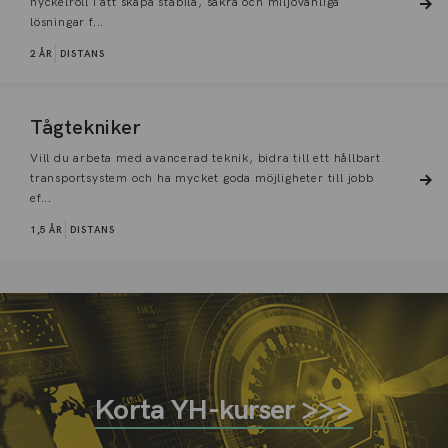
nyckelroll i att skapa stabila, säkra och miljövänliga
lösningar f...
2 ÅR
DISTANS
Tågtekniker
Vill du arbeta med avancerad teknik, bidra till ett hållbart
transportsystem och ha mycket goda möjligheter till jobb
ef...
1,5 ÅR
DISTANS
Korta YH-kurser >>>