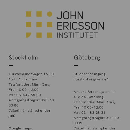
Stockholm
Göteborg
Gustavslundsvägen 151 D
Studerandeingång:
167 51 Bromma
Fürstenbergsgatan 1
Telefontider: Mån, Ons,
Fre: 10.00-12.00
Anders Personsgatan 14
Vxl: 08–442 95 00
416 64 Göteborg
Antagningsfrågor: 020–10
Telefontider: Mån, Ons,
33 80
Fre: 10.00-12.00
(Växeln är stängd under
Vxl: 031-83 28 31
juli)
Antagningsfrågor: 020–10
33 80
Google maps
(Växeln är stängd under