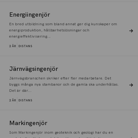
Energiingenjör
En bred utbildning som bland annat ger dig kunskaper om
energiproduktion, hållbarhetslösningar och
energieffektivisering...
2 ÅR
DISTANS
Järnvägsingenjör
Järnvägsbranschen skriker efter fler medarbetare. Det
byggs många nya stambanor och de gamla ska underhållas.
Det är där...
2 ÅR
DISTANS
Markingenjör
Som Markingenjör inom geoteknik och geologi har du en