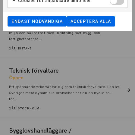
Cookies för anpassade annonser
Miljö- och hållbarhetssamordnare, bygg
och fastighet
Öppen
ENDAST NÖDVÄNDIGA
ACCEPTERA ALLA
Du får kunskaper och praktisk kompetens inom områdena
miljö och hållbarhet med inriktning mot bygg- och
fastighetsbransc...
2 ÅR
DISTANS
Teknisk förvaltare
Öppen
Ett spännande yrke väntar dig som teknisk förvaltare. I en av
Sveriges mest dynamiska branscher har du en nyckelroll
för...
2 ÅR
STOCKHOLM
Bygglovshandläggare /