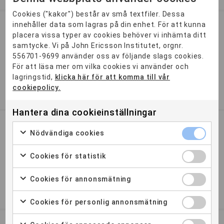
Cookies ("kakor") består av små textfiler. Dessa
innehåller data som lagras på din enhet. För att kunna
Elteknikingenjör
placera vissa typer av cookies behöver vi inhämta ditt
Öppen
samtycke. Vi på John Ericsson Institutet, orgnr.
556701-9699 använder oss av följande slags cookies.
Lär dig att planera, designa och optimera eltekniksystem
För att läsa mer om vilka cookies vi använder och
med fokus på hållbarhet, säkerhet och digitalisering. Efter
lagringstid,
klicka här för att komma till vår
exa...
cookiepolicy.
2 ÅR
DISTANS
Hantera dina cookieinställningar
Fastighetsförvaltare
Nödvändiga cookies
Öppen
Cookies för statistik
Fastighetsförvaltare är ett av de mest populära yrkesvalen
och efterfrågan är extremt stor. Några av de kvalificerade
ko...
Cookies för annonsmätning
2,5 ÅR
MALMÖ
GÖTEBORG
DISTANS
Cookies för personlig annonsmätning