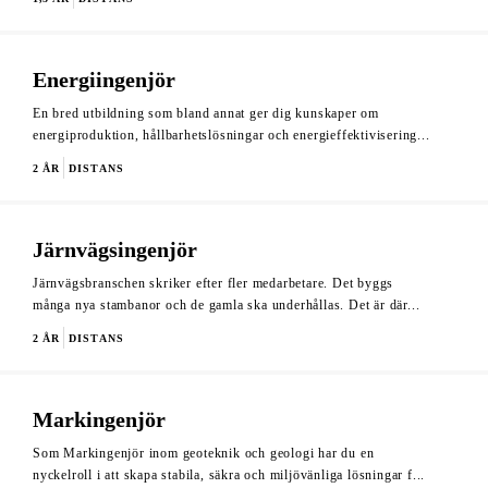
Energiingenjör
En bred utbildning som bland annat ger dig kunskaper om
energiproduktion, hållbarhetslösningar och energieffektivisering...
2 ÅR
DISTANS
Järnvägsingenjör
Järnvägsbranschen skriker efter fler medarbetare. Det byggs
många nya stambanor och de gamla ska underhållas. Det är där...
2 ÅR
DISTANS
Markingenjör
Som Markingenjör inom geoteknik och geologi har du en
nyckelroll i att skapa stabila, säkra och miljövänliga lösningar f...