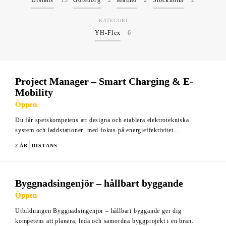
Distans
13
Göteborg
2
Malmö
2
Stockholm
2
KATEGORI
YH-Flex
6
Project Manager – Smart Charging & E-
Mobility
Öppen
Du får spetskompetens att designa och etablera elektrotekniska
system och laddstationer, med fokus på energieffektivitet...
2 ÅR
DISTANS
Byggnadsingenjör – hållbart byggande
Öppen
Utbildningen Byggnadsingenjör – hållbart byggande ger dig
kompetens att planera, leda och samordna byggprojekt i en bran...