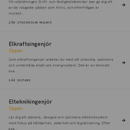
YH-utbildningen Drift- och fastighetstekniker kan ge dig ett
av de roligaste jobben som finns, och efterfrågan är
mycket...
2 ÅR
STOCKHOLM
MALMÖ
Elkraftsingenjör
Öppen
Som elkraftsingenjör arbetar du med att utveckla, optimera
och underhålla elnät och energisystem. Det är en tekniskt
ava...
2 ÅR
DISTANS
Elteknikingenjör
Öppen
Lär dig att planera, designa och optimera eltekniksystem
med fokus på hållbarhet, säkerhet och digitalisering. Efter
exa...