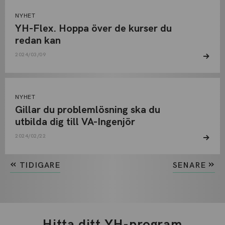
NYHET
YH-Flex. Hoppa över de kurser du
redan kan
2024/03/09
NYHET
Gillar du problemlösning ska du
utbilda dig till VA-Ingenjör
2024/02/22
«
»
TIDIGARE
SENARE
Hitta ditt YH-program