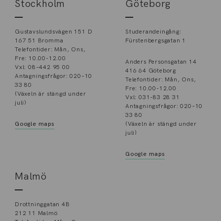
Stockholm
Göteborg
Gustavslundsvägen 151 D
Studerandeingång:
167 51 Bromma
Fürstenbergsgatan 1
Telefontider: Mån, Ons,
Fre: 10.00-12.00
Anders Personsgatan 14
Vxl: 08–442 95 00
416 64 Göteborg
Antagningsfrågor: 020–10
Telefontider: Mån, Ons,
33 80
Fre: 10.00-12.00
(Växeln är stängd under
Vxl: 031-83 28 31
juli)
Antagningsfrågor: 020–10
33 80
Google maps
(Växeln är stängd under
juli)
Google maps
Malmö
Drottninggatan 4B
212 11 Malmö