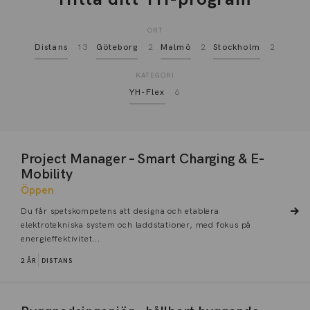
ORT
Distans
13
Göteborg
2
Malmö
2
Stockholm
2
KATEGORI
YH-Flex
6
Project Manager – Smart Charging & E-
Mobility
Öppen
Du får spetskompetens att designa och etablera
elektrotekniska system och laddstationer, med fokus på
energieffektivitet...
2 ÅR
DISTANS