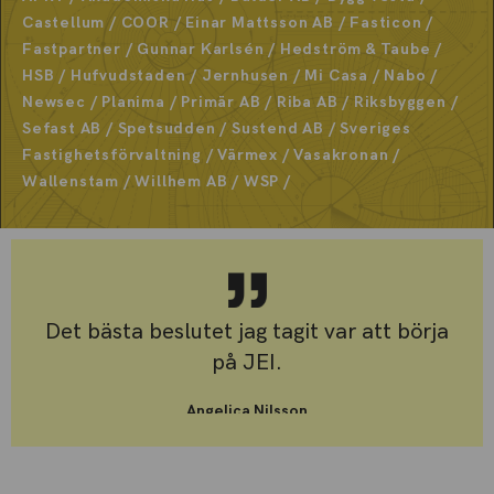
Castellum / COOR / Einar Mattsson AB / Fasticon /
Fastpartner / Gunnar Karlsén / Hedström & Taube /
HSB / Hufvudstaden / Jernhusen / Mi Casa / Nabo /
Newsec / Planima / Primär AB / Riba AB / Riksbyggen /
Sefast AB / Spetsudden / Sustend AB / Sveriges
Fastighetsförvaltning / Värmex / Vasakronan /
Wallenstam / Willhem AB / WSP /
Det bästa beslutet jag tagit var att börja
på JEI.
Angelica Nilsson
Student Drift- och Fastighetstekniker