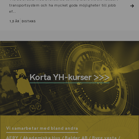
transportsystem och ha mycket goda möjligheter till jobb
ef...
1,5 ÅR
DISTANS
Korta YH-kurser >>>
Vi samarbetar med bland andra
AFRY / Akademiska Hus / Balder AB / Bygg vesta /