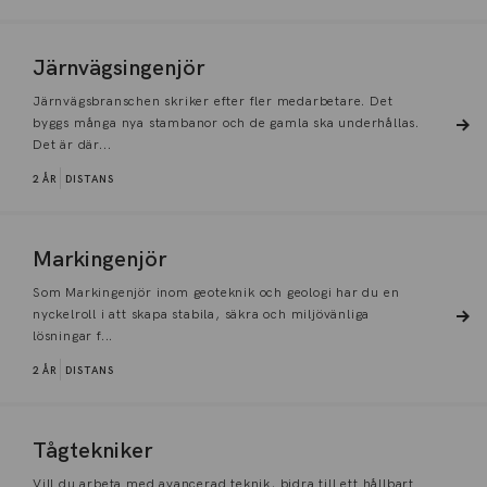
Järnvägsingenjör
Järnvägsbranschen skriker efter fler medarbetare. Det
byggs många nya stambanor och de gamla ska underhållas.
Det är där...
2 ÅR
DISTANS
Markingenjör
Som Markingenjör inom geoteknik och geologi har du en
nyckelroll i att skapa stabila, säkra och miljövänliga
lösningar f...
2 ÅR
DISTANS
Tågtekniker
Vill du arbeta med avancerad teknik, bidra till ett hållbart