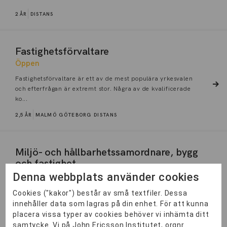
2 ÅR
DISTANS
Fastighetsförvaltare
Öppen
Fastighetsförvaltare är ett av de mest populära yrkesvalen
och efterfrågan är extremt stor. Några av de kvalificerade
ko...
2,5 ÅR
MALMÖ
GÖTEBORG
DISTANS
Miljö- och hållbarhetssamordnare, bygg
och fastighet
Denna webbplats använder cookies
Öppen
Du får kunskaper och praktisk kompetens inom områdena
Cookies ("kakor") består av små textfiler. Dessa
miljö och hållbarhet med inriktning mot bygg- och
innehåller data som lagras på din enhet. För att kunna
fastighetsbransc...
placera vissa typer av cookies behöver vi inhämta ditt
samtycke. Vi på John Ericsson Institutet, orgnr.