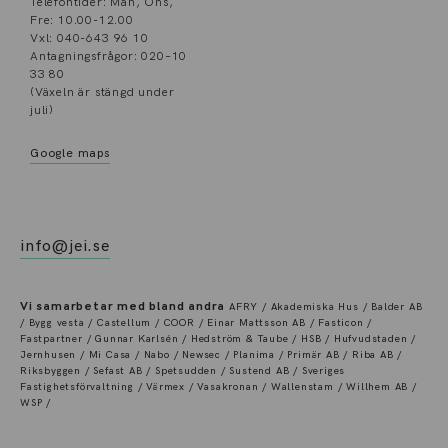
Telefontider: Mån, Ons,
Fre: 10.00-12.00
Vxl: 040-643 96 10
Antagningsfrågor: 020–10
33 80
(Växeln är stängd under
juli)
Google maps
info@jei.se
Vi samarbetar med bland andra
AFRY / Akademiska Hus / Balder AB
/ Bygg vesta / Castellum / COOR / Einar Mattsson AB / Fasticon /
Fastpartner / Gunnar Karlsén / Hedström & Taube / HSB / Hufvudstaden /
Jernhusen / Mi Casa / Nabo / Newsec / Planima / Primär AB / Riba AB /
Riksbyggen / Sefast AB / Spetsudden / Sustend AB / Sveriges
Fastighetsförvaltning / Värmex / Vasakronan / Wallenstam / Willhem AB /
WSP /