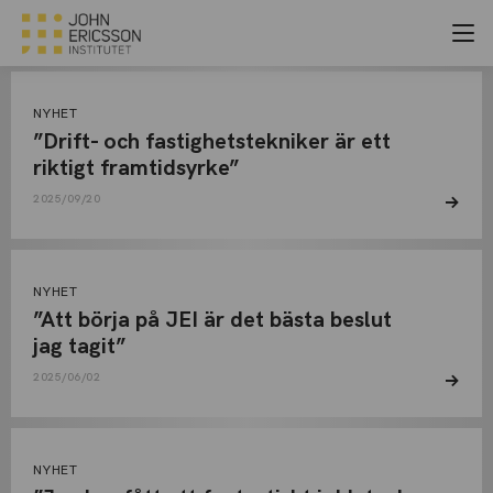
OKATEGORISERADE
Arkiv
NYHET
”Drift- och fastighetstekniker är ett
riktigt framtidsyrke”
2025/09/20
NYHET
”Att börja på JEI är det bästa beslut
jag tagit”
2025/06/02
NYHET