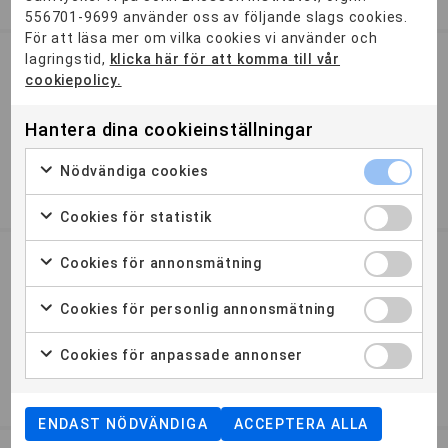
2 ÅR
DISTANS
556701-9699 använder oss av följande slags cookies.
För att läsa mer om vilka cookies vi använder och
lagringstid,
klicka här för att komma till vår
Teknisk förvaltare
cookiepolicy.
Öppen
Hantera dina cookieinställningar
Ett spännande yrke väntar dig som teknisk förvaltare. I en av
Sveriges mest dynamiska branscher har du en nyckelroll
för...
Nödvändiga cookies
2 ÅR
STOCKHOLM
Cookies för statistik
Cookies för annonsmätning
Bygglovshandläggare /
Byggnadsinspektör
Cookies för personlig annonsmätning
Ett varierande yrke där du bland annat ansvarar för att
behandla ansökningar om bygglov och säkerställer att
Cookies för anpassade annonser
byggnadspro...
1,5 ÅR
DISTANS
ENDAST NÖDVÄNDIGA
ACCEPTERA ALLA