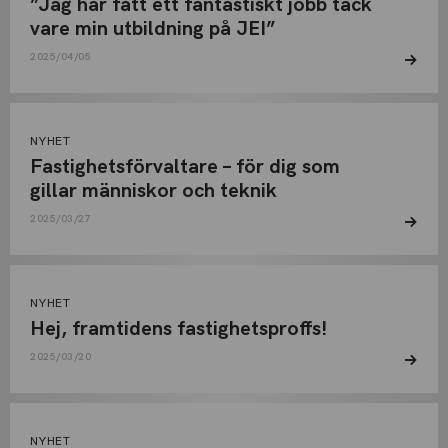
”Jag har fått ett fantastiskt jobb tack
vare min utbildning på JEI”
2025/04/05
NYHET
Fastighetsförvaltare – för dig som
gillar människor och teknik
2025/03/27
NYHET
Hej, framtidens fastighetsproffs!
2025/03/20
NYHET