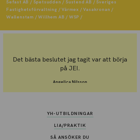
Sefast AB / Spetsudden / Sustend AB / Sveriges
Fastighetsförvaltning / Värmex / Vasakronan /
Wallenstam / Willhem AB / WSP /
Det bästa beslutet jag tagit var att börja
på JEI.
Angelica Nilsson
Student Drift- och Fastighetstekniker
YH-UTBILDNINGAR
LIA/PRAKTIK
SÅ ANSÖKER DU