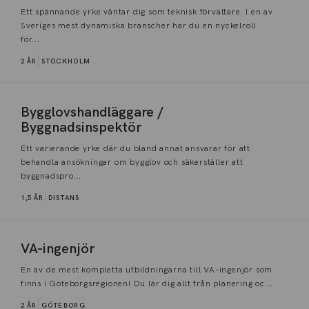
Ett spännande yrke väntar dig som teknisk förvaltare. I en av
Sveriges mest dynamiska branscher har du en nyckelroll
för...
2 ÅR
STOCKHOLM
Bygglovshandläggare /
Byggnadsinspektör
Ett varierande yrke där du bland annat ansvarar för att
behandla ansökningar om bygglov och säkerställer att
byggnadspro...
1,5 ÅR
DISTANS
VA-ingenjör
En av de mest kompletta utbildningarna till VA-ingenjör som
finns i Göteborgsregionen! Du lär dig allt från planering oc...
2 ÅR
GÖTEBORG