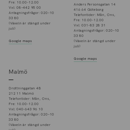
Fre: 10.00-12.00
Anders Personsgatan 14
Vxl: 08–442 95 00
416 64 Göteborg
Antagningsfrågor: 020–10
Telefontider: Mån, Ons,
33 80
Fre: 10.00-12.00
(Växeln är stängd under
Vxl: 031-83 28 31
juli)
Antagningsfrågor: 020–10
33 80
Google maps
(Växeln är stängd under
juli)
Google maps
Malmö
Drottninggatan 4B
212 11 Malmö
Telefontider: Mån, Ons,
Fre: 10.00-12.00
Vxl: 040-643 96 10
Antagningsfrågor: 020–10
33 80
(Växeln är stängd under