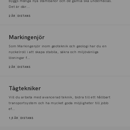
byggs många nya stambanor och de gamla ska underhållas.
Det är där...
2 ÅR
DISTANS
Markingenjör
Som Markingenjör inom geoteknik och geologi har du en
nyckelroll i att skapa stabila, säkra och miljövänliga
lösningar f...
2 ÅR
DISTANS
Tågtekniker
Vill du arbeta med avancerad teknik, bidra till ett hållbart
transportsystem och ha mycket goda möjligheter till jobb
ef...
1,5 ÅR
DISTANS