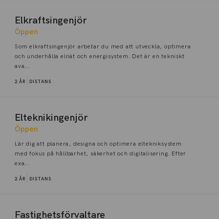
Elkraftsingenjör
Öppen
Som elkraftsingenjör arbetar du med att utveckla, optimera
och underhålla elnät och energisystem. Det är en tekniskt
ava...
2 ÅR
DISTANS
Elteknikingenjör
Öppen
Lär dig att planera, designa och optimera eltekniksystem
med fokus på hållbarhet, säkerhet och digitalisering. Efter
exa...
2 ÅR
DISTANS
Fastighetsförvaltare