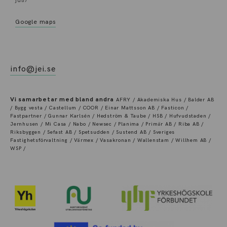
juli)
Google maps
info@jei.se
Vi samarbetar med bland andra
AFRY / Akademiska Hus / Balder AB
/ Bygg vesta / Castellum / COOR / Einar Mattsson AB / Fasticon /
Fastpartner / Gunnar Karlsén / Hedström & Taube / HSB / Hufvudstaden /
Jernhusen / Mi Casa / Nabo / Newsec / Planima / Primär AB / Riba AB /
Riksbyggen / Sefast AB / Spetsudden / Sustend AB / Sveriges
Fastighetsförvaltning / Värmex / Vasakronan / Wallenstam / Willhem AB /
WSP /