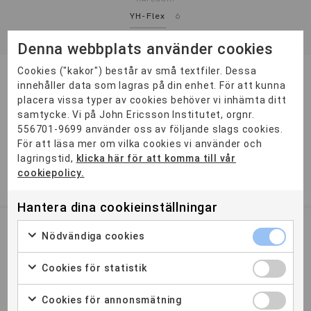
YH-Flex
6
Denna webbplats använder cookies
Cookies ("kakor") består av små textfiler. Dessa
Project Manager – Smart Charging & E-
innehåller data som lagras på din enhet. För att kunna
Mobility
placera vissa typer av cookies behöver vi inhämta ditt
Öppen
samtycke. Vi på John Ericsson Institutet, orgnr.
556701-9699 använder oss av följande slags cookies.
Du får spetskompetens att designa och etablera
För att läsa mer om vilka cookies vi använder och
elektrotekniska system och laddstationer, med fokus på
lagringstid,
klicka här för att komma till vår
energieffektivitet...
cookiepolicy.
2 ÅR
DISTANS
Hantera dina cookieinställningar
Byggnadsingenjör – hållbart byggande
Nödvändiga cookies
Öppen
Cookies för statistik
Utbildningen Byggnadsingenjör – hållbart byggande ger dig
kompetens att planera, leda och samordna byggprojekt i en
Cookies för annonsmätning
bran...