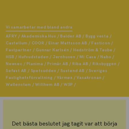
Vi samarbetar med bland andra
AFRY / Akademiska Hus / Balder AB / Bygg vesta /
Castellum / COOR / Einar Mattsson AB / Fasticon /
Fastpartner / Gunnar Karlsén / Hedström & Taube /
HSB / Hufvudstaden / Jernhusen / Mi Casa / Nabo /
Newsec / Planima / Primär AB / Riba AB / Riksbyggen /
Sefast AB / Spetsudden / Sustend AB / Sveriges
Fastighetsförvaltning / Värmex / Vasakronan /
Wallenstam / Willhem AB / WSP /
Det bästa beslutet jag tagit var att börja