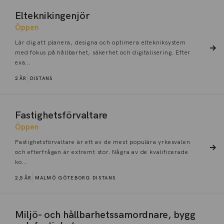
Elteknikingenjör
Öppen
Lär dig att planera, designa och optimera eltekniksystem
med fokus på hållbarhet, säkerhet och digitalisering. Efter
exa...
2 ÅR
DISTANS
Fastighetsförvaltare
Öppen
Fastighetsförvaltare är ett av de mest populära yrkesvalen
och efterfrågan är extremt stor. Några av de kvalificerade
ko...
2,5 ÅR
MALMÖ
GÖTEBORG
DISTANS
Miljö- och hållbarhetssamordnare, bygg