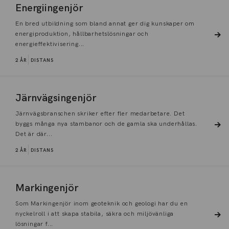
Energiingenjör
En bred utbildning som bland annat ger dig kunskaper om
energiproduktion, hållbarhetslösningar och
energieffektivisering...
2 ÅR
DISTANS
Järnvägsingenjör
Järnvägsbranschen skriker efter fler medarbetare. Det
byggs många nya stambanor och de gamla ska underhållas.
Det är där...
2 ÅR
DISTANS
Markingenjör
Som Markingenjör inom geoteknik och geologi har du en
nyckelroll i att skapa stabila, säkra och miljövänliga
lösningar f...