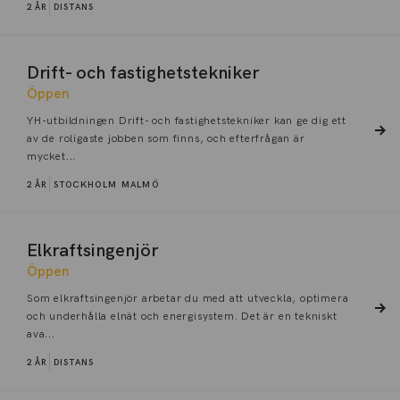
2 ÅR
DISTANS
Drift- och fastighetstekniker
Öppen
YH-utbildningen Drift- och fastighetstekniker kan ge dig ett
av de roligaste jobben som finns, och efterfrågan är
mycket...
2 ÅR
STOCKHOLM
MALMÖ
Elkraftsingenjör
Öppen
Som elkraftsingenjör arbetar du med att utveckla, optimera
och underhålla elnät och energisystem. Det är en tekniskt
ava...
2 ÅR
DISTANS