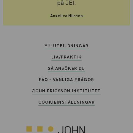
på JEI.
Angelica Nilsson
Student Drift- och Fastighetstekniker
YH-UTBILDNINGAR
LIA/PRAKTIK
SÅ ANSÖKER DU
FAQ – VANLIGA FRÅGOR
JOHN ERICSSON INSTITUTET
COOKIEINSTÄLLNINGAR