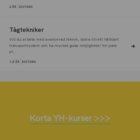
2 ÅR
DISTANS
Tågtekniker
Vill du arbeta med avancerad teknik, bidra till ett hållbart
transportsystem och ha mycket goda möjligheter till jobb
ef...
1,5 ÅR
DISTANS
Korta YH-kurser >>>