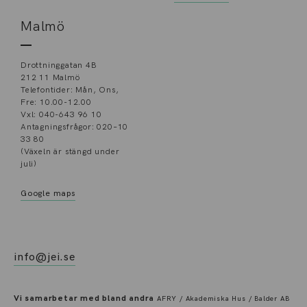
Malmö
Drottninggatan 4B
212 11 Malmö
Telefontider: Mån, Ons,
Fre: 10.00-12.00
Vxl: 040-643 96 10
Antagningsfrågor: 020–10
33 80
(Växeln är stängd under
juli)
Google maps
info@jei.se
Vi samarbetar med bland andra
AFRY / Akademiska Hus / Balder AB