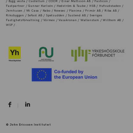
/ Bygg vesta / Castellum / COOR / Einar Mattsson AB / Fasticon /
Fastpartner / Gunnar Karlsén / Hedström & Taube / HSB / Hufvudstaden /
Jernhusen / Mi Casa / Nabo / Newsec / Planima / Primär AB / Riba AB /
Riksbyggen / Sefast AB / Spetsudden / Sustend AB / Sveriges
Fastighetsförvaltning / Värmex / Vasakronan / Wallenstam / Willhem AB /
WSP /
© John Ericsson Institutet