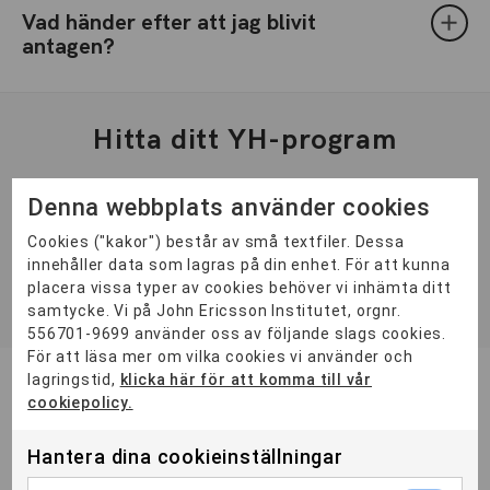
Vad händer efter att jag blivit
antagen?
Hitta ditt YH-program
ORT
Denna webbplats använder cookies
Distans
13
Göteborg
2
Malmö
2
Stockholm
2
Cookies ("kakor") består av små textfiler. Dessa
KATEGORI
innehåller data som lagras på din enhet. För att kunna
placera vissa typer av cookies behöver vi inhämta ditt
YH-Flex
6
samtycke. Vi på John Ericsson Institutet, orgnr.
556701-9699 använder oss av följande slags cookies.
För att läsa mer om vilka cookies vi använder och
lagringstid,
klicka här för att komma till vår
Project Manager – Smart Charging & E-
cookiepolicy.
Mobility
Öppen
Hantera dina cookieinställningar
Du får spetskompetens att designa och etablera