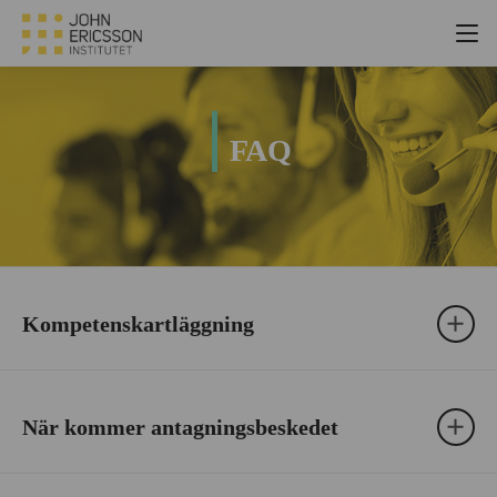
FAQ
Kompetenskartläggning
När kommer antagningsbeskedet