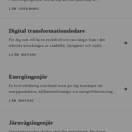
2 ÅR
GÖTEBORG
Digital transformationsledare
För dig som vill ha en nyckelroll och vara längst fram i den
tekniska utvecklingen av samhället, fastigheter och städer....
1,5 ÅR
DISTANS
Energiingenjör
En bred utbildning som bland annat ger dig kunskaper om
energiproduktion, hållbarhetslösningar och energieffektivisering...
2 ÅR
DISTANS
Järnvägsingenjör
Järnvägsbranschen skriker efter fler medarbetare. Det byggs