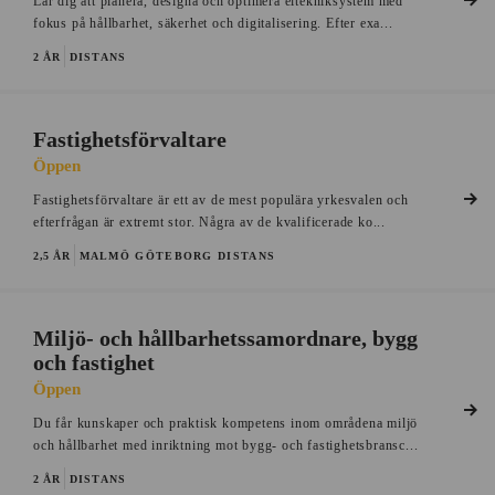
Lär dig att planera, designa och optimera eltekniksystem med
fokus på hållbarhet, säkerhet och digitalisering. Efter exa...
2 ÅR
DISTANS
Fastighetsförvaltare
Öppen
Fastighetsförvaltare är ett av de mest populära yrkesvalen och
efterfrågan är extremt stor. Några av de kvalificerade ko...
2,5 ÅR
MALMÖ
GÖTEBORG
DISTANS
Miljö- och hållbarhetssamordnare, bygg
och fastighet
Öppen
Du får kunskaper och praktisk kompetens inom områdena miljö
och hållbarhet med inriktning mot bygg- och fastighetsbransc...
2 ÅR
DISTANS