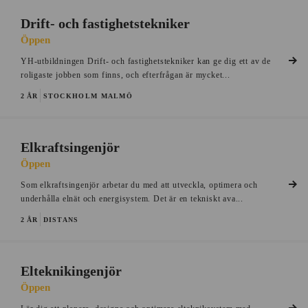
Drift- och fastighetstekniker
Öppen
YH-utbildningen Drift- och fastighetstekniker kan ge dig ett av de
roligaste jobben som finns, och efterfrågan är mycket...
2 ÅR
STOCKHOLM
MALMÖ
Elkraftsingenjör
Öppen
Som elkraftsingenjör arbetar du med att utveckla, optimera och
underhålla elnät och energisystem. Det är en tekniskt ava...
2 ÅR
DISTANS
Elteknikingenjör
Öppen