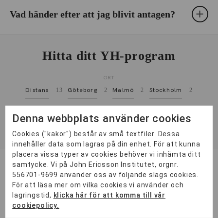
Vad händer efter att jag blivit antagen?
Hitta ditt YH-program
ORT
Distans
13
Göteborg
2
Malmö
2
Stockholm
2
KATEGORI
Denna webbplats använder cookies
YH-Flex
6
Cookies ("kakor") består av små textfiler. Dessa
innehåller data som lagras på din enhet. För att kunna
placera vissa typer av cookies behöver vi inhämta ditt
samtycke. Vi på John Ericsson Institutet, orgnr.
Project Manager – Smart Charging & E-
556701-9699 använder oss av följande slags cookies.
Mobility
För att läsa mer om vilka cookies vi använder och
Öppen
lagringstid,
klicka här för att komma till vår
cookiepolicy.
Du får spetskompetens att designa och etablera elektrotekniska
system och laddstationer, med fokus på energieffektivitet...