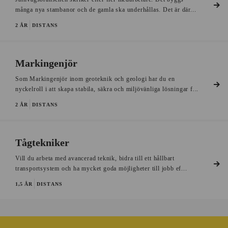
många nya stambanor och de gamla ska underhållas. Det är där...
2 ÅR
DISTANS
Markingenjör
Som Markingenjör inom geoteknik och geologi har du en
nyckelroll i att skapa stabila, säkra och miljövänliga lösningar f...
2 ÅR
DISTANS
Tågtekniker
Vill du arbeta med avancerad teknik, bidra till ett hållbart
transportsystem och ha mycket goda möjligheter till jobb ef...
1,5 ÅR
DISTANS