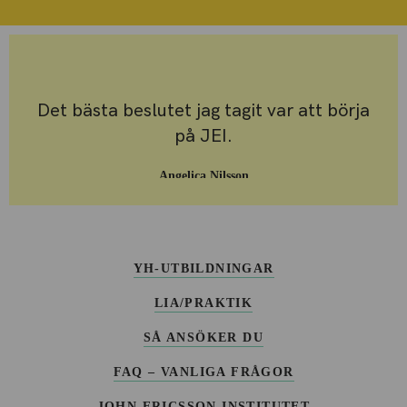
Det bästa beslutet jag tagit var att börja
på JEI.
Angelica Nilsson
Student Drift- och Fastighetstekniker
YH-UTBILDNINGAR
LIA/PRAKTIK
SÅ ANSÖKER DU
FAQ – VANLIGA FRÅGOR
JOHN ERICSSON INSTITUTET