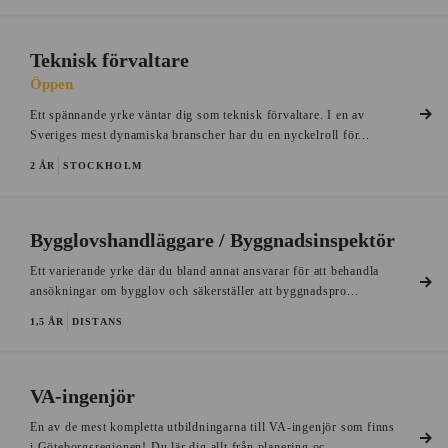
Teknisk förvaltare
Öppen
Ett spännande yrke väntar dig som teknisk förvaltare. I en av
Sveriges mest dynamiska branscher har du en nyckelroll för...
2 ÅR
STOCKHOLM
Bygglovshandläggare / Byggnadsinspektör
Ett varierande yrke där du bland annat ansvarar för att behandla
ansökningar om bygglov och säkerställer att byggnadspro...
1,5 ÅR
DISTANS
VA-ingenjör
En av de mest kompletta utbildningarna till VA-ingenjör som finns
i Göteborgsregionen! Du lär dig allt från planering oc...