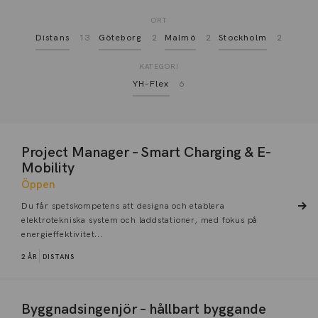
ORT
Distans
13
Göteborg
2
Malmö
2
Stockholm
2
KATEGORI
YH-Flex
6
Project Manager – Smart Charging & E-
Mobility
Öppen
Du får spetskompetens att designa och etablera
elektrotekniska system och laddstationer, med fokus på
energieffektivitet...
2 ÅR
DISTANS
Byggnadsingenjör – hållbart byggande