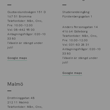
Gustavslundsvägen 151 D
Studerandeingång:
167 51 Bromma
Fürstenbergsgatan 1
Telefontider: Mån, Ons,
Fre: 10.00-12.00
Anders Personsgatan 14
Vxl: 08–442 95 00
416 64 Göteborg
Antagningsfrågor: 020–10
Telefontider: Mån, Ons,
33 80
Fre: 10.00-12.00
(Växeln är stängd under
Vxl: 031-83 28 31
juli)
Antagningsfrågor: 020–10
33 80
Google maps
(Växeln är stängd under
juli)
Google maps
Malmö
Drottninggatan 4B
212 11 Malmö
Telefontider: Mån, Ons,