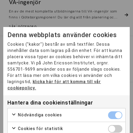
VA-ingenjör
En av de mest kompletta utbildningarna till VA-ingenjör som
finns i Göteborgsregionen! Du lär dig allt från planering oc...
2 ÅR
GÖTEBORG
Denna webbplats använder cookies
Cookies ("kakor") består av små textfiler. Dessa
Digital transformationsledare
innehåller data som lagras på din enhet. För att kunna
placera vissa typer av cookies behöver vi inhämta ditt
För dig som vill ha en nyckelroll och vara längst fram i den
samtycke. Vi på John Ericsson Institutet, orgnr.
tekniska utvecklingen av samhället, fastigheter och städer....
556701-9699 använder oss av följande slags cookies.
1,5 ÅR
DISTANS
För att läsa mer om vilka cookies vi använder och
lagringstid,
klicka här för att komma till vår
cookiepolicy.
Energiingenjör
Hantera dina cookieinställningar
En bred utbildning som bland annat ger dig kunskaper om
energiproduktion, hållbarhetslösningar och
Nödvändiga cookies
energieffektivisering...
2 ÅR
DISTANS
Cookies för statistik