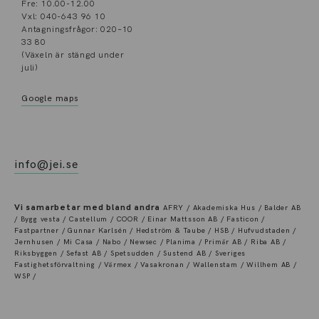
Fre: 10.00-12.00
Vxl: 040-643 96 10
Antagningsfrågor: 020–10
33 80
(Växeln är stängd under
juli)
Google maps
info@jei.se
Vi samarbetar med bland andra
AFRY / Akademiska Hus / Balder AB
/ Bygg vesta / Castellum / COOR / Einar Mattsson AB / Fasticon /
Fastpartner / Gunnar Karlsén / Hedström & Taube / HSB / Hufvudstaden /
Jernhusen / Mi Casa / Nabo / Newsec / Planima / Primär AB / Riba AB /
Riksbyggen / Sefast AB / Spetsudden / Sustend AB / Sveriges
Fastighetsförvaltning / Värmex / Vasakronan / Wallenstam / Willhem AB /
WSP /