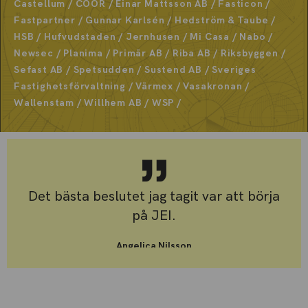
Castellum / COOR / Einar Mattsson AB / Fasticon /
Fastpartner / Gunnar Karlsén / Hedström & Taube /
HSB / Hufvudstaden / Jernhusen / Mi Casa / Nabo /
Newsec / Planima / Primär AB / Riba AB / Riksbyggen /
Sefast AB / Spetsudden / Sustend AB / Sveriges
Fastighetsförvaltning / Värmex / Vasakronan /
Wallenstam / Willhem AB / WSP /
Det bästa beslutet jag tagit var att börja
på JEI.
Angelica Nilsson
Student Drift- och Fastighetstekniker