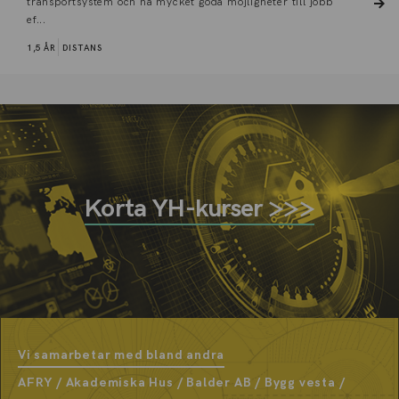
transportsystem och ha mycket goda möjligheter till jobb
ef...
1,5 ÅR
DISTANS
Korta YH-kurser >>>
Vi samarbetar med bland andra
AFRY / Akademiska Hus / Balder AB / Bygg vesta /