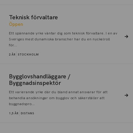
Teknisk förvaltare
Öppen
Ett spännande yrke väntar dig som teknisk förvaltare. I en av
Sveriges mest dynamiska branscher har du en nyckelroll
för...
2 ÅR
STOCKHOLM
Bygglovshandläggare /
Byggnadsinspektör
Ett varierande yrke där du bland annat ansvarar för att
behandla ansökningar om bygglov och säkerställer att
byggnadspro...
1,5 ÅR
DISTANS