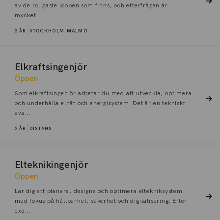
av de roligaste jobben som finns, och efterfrågan är
mycket...
2 ÅR
STOCKHOLM
MALMÖ
Elkraftsingenjör
Öppen
Som elkraftsingenjör arbetar du med att utveckla, optimera
och underhålla elnät och energisystem. Det är en tekniskt
ava...
2 ÅR
DISTANS
Elteknikingenjör
Öppen
Lär dig att planera, designa och optimera eltekniksystem
med fokus på hållbarhet, säkerhet och digitalisering. Efter
exa...