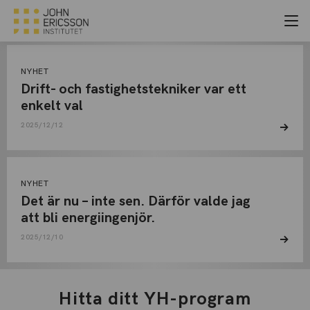
DECEMBER, 2025
Arkiv
NYHET
Drift- och fastighetstekniker var ett
enkelt val
2025/12/12
NYHET
Det är nu – inte sen. Därför valde jag
att bli energiingenjör.
2025/12/10
Hitta ditt YH-program