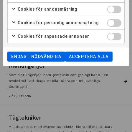
Cookies för annonsmätning
Järnvägsingenjör
Cookies för personlig annonsmätning
Järnvägsbranschen skriker efter fler medarbetare. Det
byggs många nya stambanor och de gamla ska underhållas.
Det är där...
Cookies för anpassade annonser
2 ÅR
DISTANS
ENDAST NÖDVÄNDIGA
ACCEPTERA ALLA
Markingenjör
Som Markingenjör inom geoteknik och geologi har du en
nyckelroll i att skapa stabila, säkra och miljövänliga
lösningar f...
2 ÅR
DISTANS
Tågtekniker
Vill du arbeta med avancerad teknik, bidra till ett hållbart