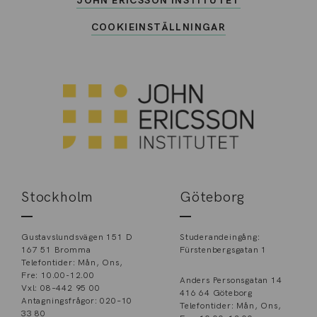
JOHN ERICSSON INSTITUTET
COOKIEINSTÄLLNINGAR
Stockholm
Göteborg
Gustavslundsvägen 151 D
Studerandeingång:
167 51 Bromma
Fürstenbergsgatan 1
Telefontider: Mån, Ons,
Fre: 10.00-12.00
Anders Personsgatan 14
Vxl: 08–442 95 00
416 64 Göteborg
Antagningsfrågor: 020–10
Telefontider: Mån, Ons,
33 80