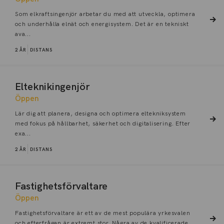
Som elkraftsingenjör arbetar du med att utveckla, optimera
och underhålla elnät och energisystem. Det är en tekniskt
ava...
2 ÅR
DISTANS
Elteknikingenjör
Öppen
Lär dig att planera, designa och optimera eltekniksystem
med fokus på hållbarhet, säkerhet och digitalisering. Efter
exa...
2 ÅR
DISTANS
Fastighetsförvaltare
Öppen
Fastighetsförvaltare är ett av de mest populära yrkesvalen
och efterfrågan är extremt stor. Några av de kvalificerade