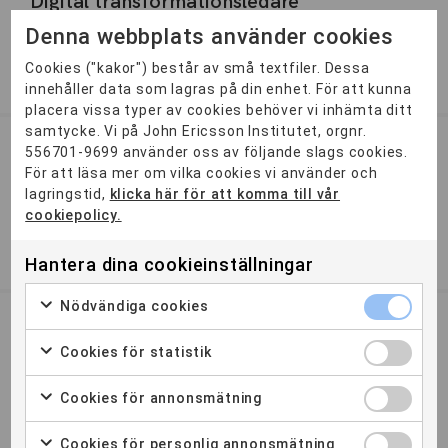
Digital transformationsledare
Denna webbplats använder cookies
För dig som vill ha en nyckelroll och vara längst fram i den
tekniska utvecklingen av samhället, fastigheter och städer....
Cookies ("kakor") består av små textfiler. Dessa
1,5 ÅR
DISTANS
innehåller data som lagras på din enhet. För att kunna
placera vissa typer av cookies behöver vi inhämta ditt
samtycke. Vi på John Ericsson Institutet, orgnr.
556701-9699 använder oss av följande slags cookies.
Energiingenjör
För att läsa mer om vilka cookies vi använder och
En bred utbildning som bland annat ger dig kunskaper om
lagringstid,
klicka här för att komma till vår
energiproduktion, hållbarhetslösningar och
cookiepolicy.
energieffektivisering...
Hantera dina cookieinställningar
2 ÅR
DISTANS
Nödvändiga cookies
Järnvägsingenjör
Cookies för statistik
Järnvägsbranschen skriker efter fler medarbetare. Det
byggs många nya stambanor och de gamla ska underhållas.
Cookies för annonsmätning
Det är där...
2 ÅR
DISTANS
Cookies för personlig annonsmätning