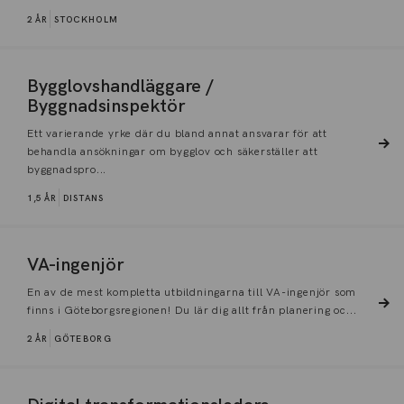
2 ÅR
STOCKHOLM
Bygglovshandläggare /
Byggnadsinspektör
Ett varierande yrke där du bland annat ansvarar för att
behandla ansökningar om bygglov och säkerställer att
byggnadspro...
1,5 ÅR
DISTANS
VA-ingenjör
En av de mest kompletta utbildningarna till VA-ingenjör som
finns i Göteborgsregionen! Du lär dig allt från planering oc...
2 ÅR
GÖTEBORG