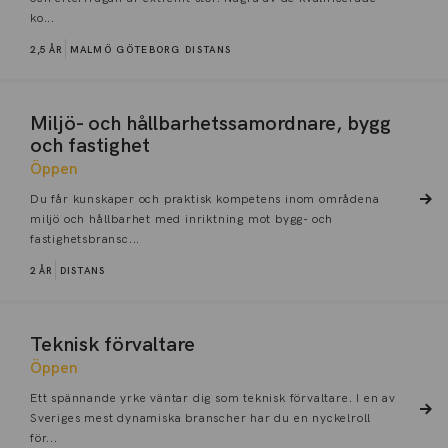
ko...
2,5 ÅR
MALMÖ
GÖTEBORG
DISTANS
Miljö- och hållbarhetssamordnare, bygg
och fastighet
Öppen
Du får kunskaper och praktisk kompetens inom områdena
miljö och hållbarhet med inriktning mot bygg- och
fastighetsbransc...
2 ÅR
DISTANS
Teknisk förvaltare
Öppen
Ett spännande yrke väntar dig som teknisk förvaltare. I en av
Sveriges mest dynamiska branscher har du en nyckelroll
för...