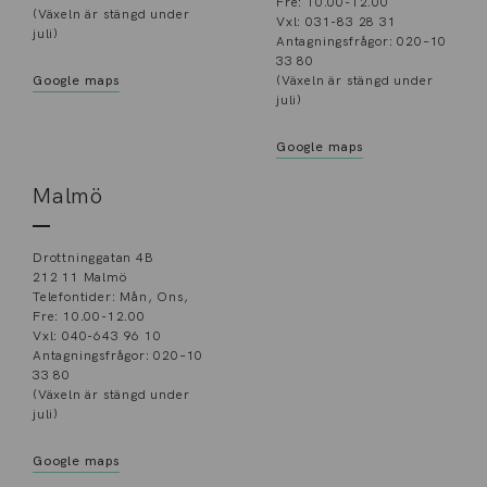
Fre: 10.00-12.00
(Växeln är stängd under
Vxl: 031-83 28 31
juli)
Antagningsfrågor: 020–10
33 80
Google maps
(Växeln är stängd under
juli)
Google maps
Malmö
Drottninggatan 4B
212 11 Malmö
Telefontider: Mån, Ons,
Fre: 10.00-12.00
Vxl: 040-643 96 10
Antagningsfrågor: 020–10
33 80
(Växeln är stängd under
juli)
Google maps