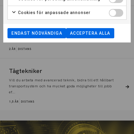
Cookies för anpassade annonser
Markingenjör
Som Markingenjör inom geoteknik och geologi har du en
ENDAST NÖDVÄNDIGA
ACCEPTERA ALLA
nyckelroll i att skapa stabila, säkra och miljövänliga
lösningar f...
2 ÅR
DISTANS
Tågtekniker
Vill du arbeta med avancerad teknik, bidra till ett hållbart
transportsystem och ha mycket goda möjligheter till jobb
ef...
1,5 ÅR
DISTANS