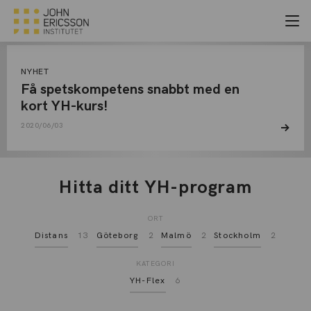
JUNI, 2020
Arkiv
NYHET
Få spetskompetens snabbt med en
kort YH-kurs!
2020/06/03
Hitta ditt YH-program
ORT
Distans
13
Göteborg
2
Malmö
2
Stockholm
2
KATEGORI
YH-Flex
6